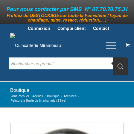
Pour nous contacter par SMS N° 07.70.70.75.31
Profitez du DÉSTOCKAGE sur toute la Fumisterie (Tuyau de
chauffage, mitre, rosace, réduction,... )
Connexion
Compte client
Contact
Boutique
Vous êtes ici :
Accueil
/
Boutique
/
Archives
/
Peinture à l’huile de lin chamois (3 litre)