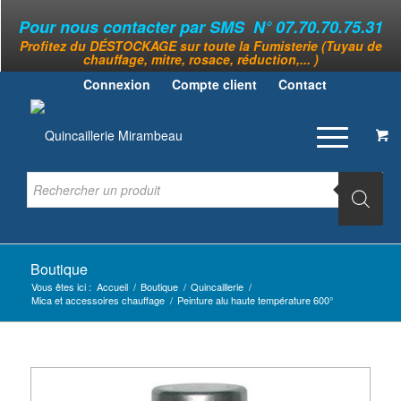
Pour nous contacter par SMS N° 07.70.70.75.31
Profitez du DÉSTOCKAGE sur toute la Fumisterie (Tuyau de
chauffage, mitre, rosace, réduction,... )
Connexion
Compte client
Contact
Boutique
Vous êtes ici :
Accueil
/
Boutique
/
Quincaillerie
/
Mica et accessoires chauffage
/
Peinture alu haute température 600°