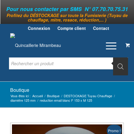
Pour nous contacter par SMS N° 07.70.70.75.31
Profitez du DÉSTOCKAGE sur toute la Fumisterie (Tuyau de
chauffage, mitre, rosace, réduction,... )
Connexion
Compte client
Contact
Boutique
Vous êtes ici :
Accueil
/
Boutique
/
DESTOCKAGE Tuyau Chauffage
/
diamètre 125 mm
/
reduction email blanc F 153 x M 125
Promo !