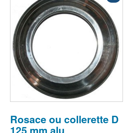
Rosace ou collerette D
125 mm alu