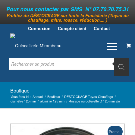
Pour nous contacter par SMS N° 07.70.70.75.31
Profitez du DÉSTOCKAGE sur toute la Fumisterie (Tuyau de
chauffage, mitre, rosace, réduction,... )
Connexion
Compte client
Contact
Boutique
Vous êtes ici :
Accueil
/
Boutique
/
DESTOCKAGE Tuyau Chauffage
/
diamètre 125 mm
/
aluminie 125 mm
/
Rosace ou collerette D 125 mm alu
Promo !