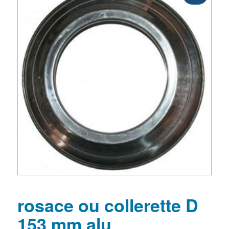
rosace ou collerette D
153 mm alu