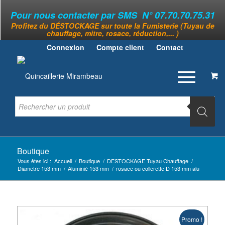
Pour nous contacter par SMS N° 07.70.70.75.31
Profitez du DÉSTOCKAGE sur toute la Fumisterie (Tuyau de
chauffage, mitre, rosace, réduction,... )
Connexion
Compte client
Contact
Boutique
Vous êtes ici :
Accueil
/
Boutique
/
DESTOCKAGE Tuyau Chauffage
/
Diametre 153 mm
/
Aluminié 153 mm
/
rosace ou collerette D 153 mm alu
Promo !