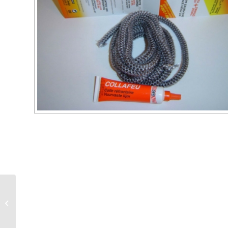
calorygeb mastic
refractaire 600 g