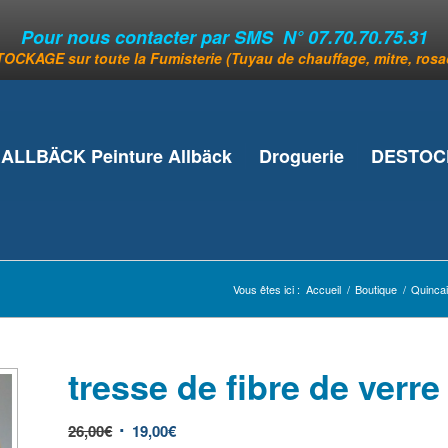
Pour nous contacter par SMS N° 07.70.70.75.31
OCKAGE sur toute la Fumisterie (Tuyau de chauffage, mitre, rosace
ALLBÄCK Peinture Allbäck
Droguerie
DESTOCK
Vous êtes ici :
Accueil
/
Boutique
/
Quincail
tresse de fibre de verre
26,00
€
19,00
€