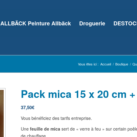
ALLBÄCK Peinture Allbäck
Droguerie
DESTOCK
Vous êtes ici :
Accueil
/
Boutique
/
Qui
Pack mica 15 x 20 cm +
37,50
€
Vous bénéficiez des tarifs entreprise.
Une
feuille de mica
sert de « verre à feu » sur certain poêl
de chauffage.