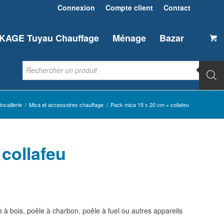
Connexion
Compte client
Contact
AGE Tuyau Chauffage
Ménage
Bazar
ncaillerie
/
Mica et accessoires chauffage
/
Pack mica 15 x 20 cm + collafeu
 collafeu
e à bois, poêle à charbon, poêle à fuel ou autres appareils