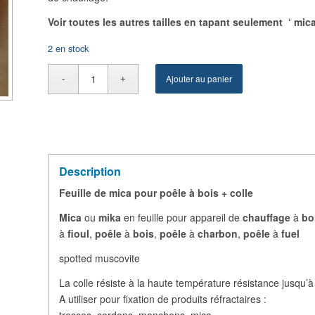
Voir toutes les autres tailles en tapant seulement ‘ mic
2 en stock
Ajouter au panier
Description
Feuille de mica pour poêle à bois + colle
Mica
ou
mika
en feuille pour appareil de
chauffage
à
bo
à
fioul
,
poêle
à
bois
,
poêle
à
charbon
,
poêle
à
fuel
spotted muscovite
La colle résiste à la haute température résistance jusqu’
A utiliser pour fixation de produits réfractaires :