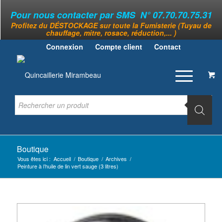
Pour nous contacter par SMS N° 07.70.70.75.31
Profitez du DÉSTOCKAGE sur toute la Fumisterie (Tuyau de
chauffage, mitre, rosace, réduction,... )
Connexion
Compte client
Contact
Boutique
Vous êtes ici :
Accueil
/
Boutique
/
Archives
/
Peinture à l’huile de lin vert sauge (3 litres)