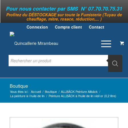
Pour nous contacter par SMS N° 07.70.70.75.31
Profitez du DÉSTOCKAGE sur toute la Fumisterie (Tuyau de
chauffage, mitre, rosace, réduction,... )
Connexion
Compte client
Contact
Boutique
Vous êtes ici :
Accueil
/
Boutique
/
ALLBÄCK Peinture Allbäck
/
La peinture à l huile de lin
/
Peinture ALLBÄCK à l’huile de lin vieil or (0,2 litre)